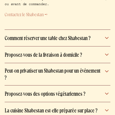
ou avant de commander.
Contactez le Shabestan →
Comment réserver une table chez Shabestan ?
Réservez votre table directement sur
Proposez-vous de la livraison à domicile ?
notre site, depuis la page de votre
restaurant préféré.
La livraison est assurée par nos
Peut-on privatiser un Shabestan pour un événement
livreurs, afin de garantir un service de
?
qualité. Disponible à Paris et proche
banlieue pour vous offrir une expérience
Nos trois restaurants peuvent être
rapide et soignée.
Proposez-vous des options végétariennes ?
privatisés, en totalité ou en partie.
Nous vous invitons à faire votre demande
La cuisine perse est particulièrement
via le formulaire dédié, dans la section
La cuisine Shabestan est-elle préparée sur place ?
adaptée à une alimentation végétarienne.
Privatisation. Nous reviendrons vers vous