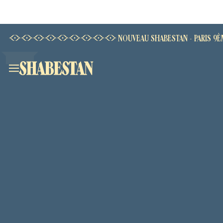
NOUVEAU SHABESTAN - PARIS 9È
Accueil
Notre Maison
Shabestan - Champs Elysées
Shabestan - La Fayette
Shabestan - Grenelle
La Carte
Réserver