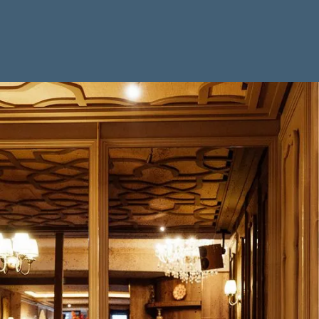
Privatiser
Privatiser un Shabestan
Découvrir la carte →
Traiteur
Contact
FR